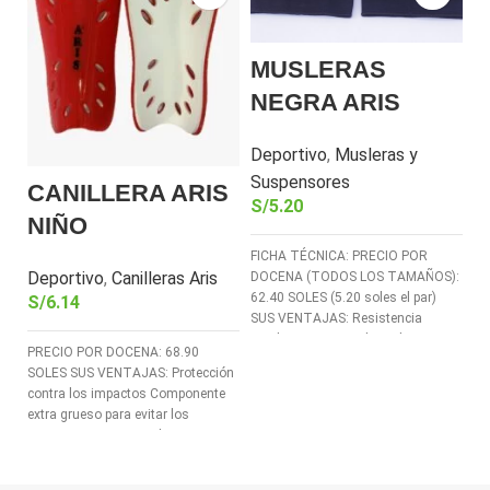
MUSLERAS
R
NEGRA ARIS
P
Deportivo
,
Musleras y
D
S/
Suspensores
CANILLERA ARIS
S/
5.20
NIÑO
FI
PO
FICHA TÉCNICA: PRECIO POR
so
Deportivo
,
Canilleras Aris
DOCENA (TODOS LOS TAMAÑOS):
PO
62.40 SOLES (5.20 soles el par)
S/
6.14
so
SUS VENTAJAS: Resistencia
Tejido resistente adaptado
PRECIO POR DOCENA: 68.90
SOLES SUS VENTAJAS: Protección
contra los impactos Componente
extra grueso para evitar los
traumatismos causados por