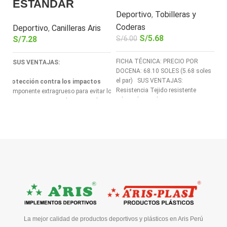
ESTANDAR
V
Deportivo
,
Tobilleras y
B
Coderas
Deportivo
,
Canilleras Aris
S/
5.68
S/
6.00
S/
7.28
D
S
FICHA TÉCNICA: PRECIO POR
SUS VENTAJAS:
DOCENA: 68.10 SOLES (5.68 soles
FI
el par) SUS VENTAJAS:
Protección contra los impactos
PO
Resistencia Tejido resistente
Componente extragrueso para evitar los
so
adaptado a todo
traumatismos causados por cualquier
PO
tipo de impacto.
so
Resistencia
Tejido ultraresistente
adaptado a todo tipo de terrenos.
Adaptabilidad
Esta canillera se adapta
perfectamente a todas laspiernas.
La mejor calidad de productos deportivos y plásticos en Aris Perú